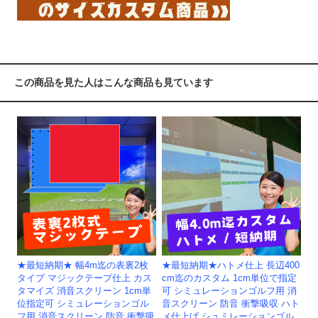
この商品を見た人はこんな商品も見ています
★最短納期★ 幅4m迄の表裏2枚
★最短納期★ハトメ仕上 長辺400
タイプ マジックテープ仕上 カス
cm迄のカスタム 1cm単位で指定
タマイズ 消音スクリーン 1cm単
可 シミュレーションゴルフ用 消
位指定可 シミュレーションゴル
音スクリーン 防音 衝撃吸収 ハト
フ用 消音スクリーン 防音 衝撃吸
メ仕上げ シュミレーションゴル