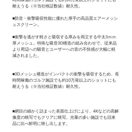
耐えうる（※当社検証数値）耐久性。
■防音・衝撃吸収性能に優れた厚手の高品質エアーメッシ
ュスクリーン。
■衝撃を逃がす軽さと吸収する厚みを両立する中太3ｍｍ
厚メッシュ。特殊な吸音3D構造の組み合わせで、従来品
より周辺への騒音とユーザーへの音の不快感が大幅に軽
減されました。
■3Dメッシュ構造がインパクトの衝撃を吸収するため、長
時間稼働のゴルフ施設でも約10万発以上のショットにも
耐えうる（※当社検証数値）耐久性。
■網目の細かく詰まった表面仕上げにより、4Kなどの高解
像度の映写でもクリアに映写。光量の多い施設でも旧来
品に比べ鮮明に映し出します。