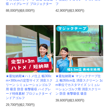
収 ハイグレード プロジェクター
フ
88,000円(税8,000円)
42,900円(税3,900円)
★最短納期★ハトメ仕上 幅300c
★最短納期★ マジックテープ仕
m×300cmの定型サイズ 消音スク
上 幅350cm迄 消音スクリーン 1c
リーン シミュレーションゴルフ
m単位でカスタマイズ シミュレ
用 吸音 防音 衝撃吸収 ハイグレ
ーションゴルフ用 消音スクリー
ード特殊素材 プロジェクター イ
ン 防音 衝撃吸収 吸音
ンドアゴルフ
39,600円(税3,600円)
29,700円(税2,700円)