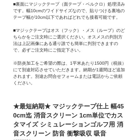
■裏面にマジックテープ（面テープ・ベルクロ）処理済み
です。幅10cmのワイドサイズなので、貼りつける裏地の
テープ幅が10cm以下であればどれでも接着可能です。
■マジックテープはオス（フック）・メス（ループ）のど
ちらかをご注文時にご選択ください。オスメスの判別方
法は上記画像にある通り誰でも簡単に判別できますの
で、必ずご注文時にご指定下さい。
※防炎加工をご希望の際は、1平米あたり1500円（税抜）
にて別途対応させていただきます。納期が1週間ほど追加
されます。別途お問合せフォームまたは電話からご依頼
ください。
★最短納期★ マジックテープ仕上 幅45
0cm迄 消音スクリーン 1cm単位でカス
タマイズ シミュレーションゴルフ用 消
音スクリーン 防音 衝撃吸収 吸音