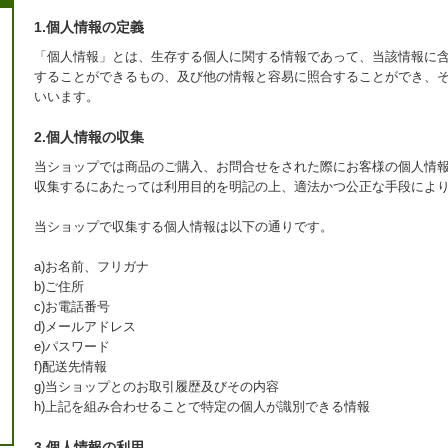
1.個人情報の定義
「個人情報」とは、生存する個人に関する情報であって、当該情報に
することができるもの、及び他の情報と容易に照合することができ、
いいます。
2.個人情報の収集
当ショップでは商品のご購入、お問合せをされた際にお客様の個人情
収集するにあたっては利用目的を明記の上、適法かつ公正な手段によ
当ショップで収集する個人情報は以下の通りです。
a)お名前、フリガナ
b)ご住所
c)お電話番号
d)メールアドレス
e)パスワード
f)配送先情報
g)当ショップとのお取引履歴及びその内容
h)上記を組み合わせることで特定の個人が識別できる情報
3.個人情報の利用