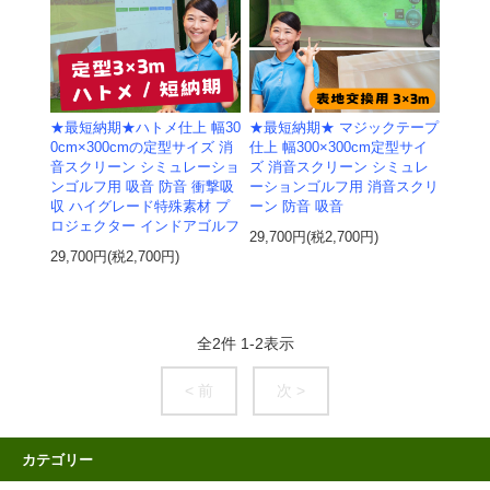
★最短納期★ハトメ仕上 幅30
★最短納期★ マジックテープ
0cm×300cmの定型サイズ 消
仕上 幅300×300cm定型サイ
音スクリーン シミュレーショ
ズ 消音スクリーン シミュレ
ンゴルフ用 吸音 防音 衝撃吸
ーションゴルフ用 消音スクリ
収 ハイグレード特殊素材 プ
ーン 防音 吸音
ロジェクター インドアゴルフ
29,700円(税2,700円)
29,700円(税2,700円)
全
2
件
1
-
2
表示
< 前
次 >
カテゴリー