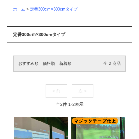
ホーム
>
定番300cｍ×300cmタイプ
定番300cｍ×300cmタイプ
おすすめ順
価格順
新着順
全
2
商品
< 前
次 >
全
2
件
1
-
2
表示