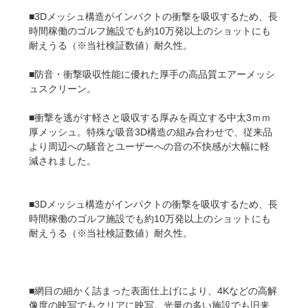
■3Dメッシュ構造がインパクトの衝撃を吸収するため、長
時間稼働のゴルフ施設でも約10万発以上のショットにも
耐えうる（※当社検証数値）耐久性。
■防音・衝撃吸収性能に優れた厚手の高品質エアーメッシ
ュスクリーン。
■衝撃を逃がす軽さと吸収する厚みを両立する中太3ｍｍ
厚メッシュ。特殊な吸音3D構造の組み合わせで、従来品
より周辺への騒音とユーザーへの音の不快感が大幅に軽
減されました。
■3Dメッシュ構造がインパクトの衝撃を吸収するため、長
時間稼働のゴルフ施設でも約10万発以上のショットにも
耐えうる（※当社検証数値）耐久性。
■網目の細かく詰まった表面仕上げにより、4Kなどの高解
像度の映写でもクリアに映写。光量の多い施設でも旧来