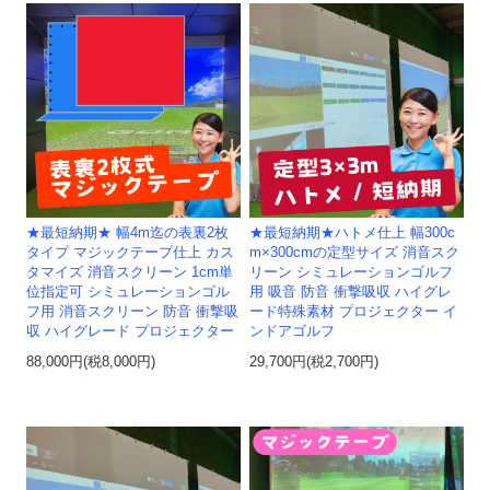
★最短納期★ 幅4m迄の表裏2枚
★最短納期★ハトメ仕上 幅300c
タイプ マジックテープ仕上 カス
m×300cmの定型サイズ 消音スク
タマイズ 消音スクリーン 1cm単
リーン シミュレーションゴルフ
位指定可 シミュレーションゴル
用 吸音 防音 衝撃吸収 ハイグレ
フ用 消音スクリーン 防音 衝撃吸
ード特殊素材 プロジェクター イ
収 ハイグレード プロジェクター
ンドアゴルフ
88,000円(税8,000円)
29,700円(税2,700円)