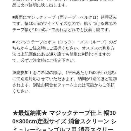
品に比べ鮮明に映し出します。
■裏面にマジックテープ（面テープ・ベルクロ）処理済み
です。幅10cmのワイドサイズなので、貼りつける裏地の
テープ幅が10cm以下であればどれでも接着可能です。
■マジックテープはオス（フック）・メス（ループ）のど
ちらかをご注文時にご選択ください。オスメスの判別方
法は上記画像にある通り誰でも簡単に判別できますの
で、必ずご注文時にご指定下さい。
※防炎加工をご希望の際は、1平米あたり1500円（税抜）
にて別途対応させていただきます。納期が1週間ほど追加
されます。別途お問合せフォームまたは電話からご依頼
ください。
★最短納期★ マジックテープ仕上 幅30
0×300cm定型サイズ 消音スクリーン シ
ミュレーションゴルフ用 消音スクリー