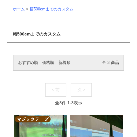
ホーム
>
幅500cmまでのカスタム
幅500cmまでのカスタム
おすすめ順
価格順
新着順
全
3
商品
< 前
次 >
全
3
件
1
-
3
表示