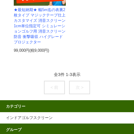
★最短納期★ 幅5m迄の表裏2
枚タイプ マジックテープ仕上
カスタマイズ 消音スクリーン
1cm単位指定可 シミュレーシ
ョンゴルフ用 消音スクリーン
防音 衝撃吸収 ハイグレード
プロジェクター
99,000円(税9,000円)
全
3
件
1
-
3
表示
< 前
次 >
カテゴリー
インドアゴルフスクリーン
グループ