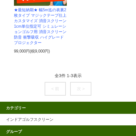
★最短納期★ 幅5m迄の表裏2
枚タイプ マジックテープ仕上
カスタマイズ 消音スクリーン
1cm単位指定可 シミュレーシ
ョンゴルフ用 消音スクリーン
防音 衝撃吸収 ハイグレード
プロジェクター
99,000円(税9,000円)
全
3
件
1
-
3
表示
< 前
次 >
カテゴリー
インドアゴルフスクリーン
グループ