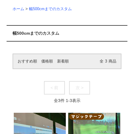
ホーム
>
幅500cmまでのカスタム
幅500cmまでのカスタム
おすすめ順
価格順
新着順
全
3
商品
< 前
次 >
全
3
件
1
-
3
表示