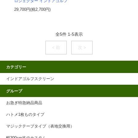
ロジェクター インドアゴルフ
29,700円(税2,700円)
全
5
件
1
-
5
表示
< 前
次 >
カテゴリー
インドアゴルフスクリーン
グループ
お急ぎ特急納品商品
ハトメ1枚ものタイプ
マジックテープタイプ（表地交換用）
幅300cm迄のカスタム