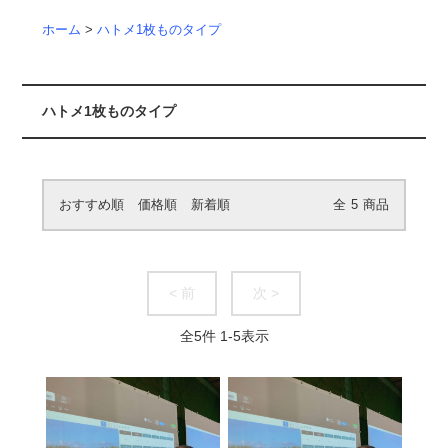
ホーム
>
ハトメ1枚ものタイプ
ハトメ1枚ものタイプ
おすすめ順
価格順
新着順
全
5
商品
< 前
次 >
全
5
件
1
-
5
表示