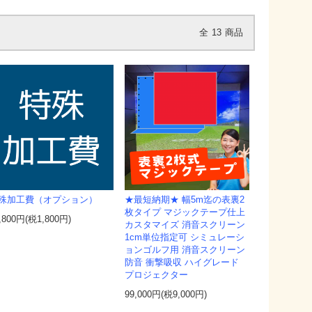
全
13
商品
殊加工費（オプション）
★最短納期★ 幅5m迄の表裏2
枚タイプ マジックテープ仕上
,800円(税1,800円)
カスタマイズ 消音スクリーン
1cm単位指定可 シミュレーシ
ョンゴルフ用 消音スクリーン
防音 衝撃吸収 ハイグレード
プロジェクター
99,000円(税9,000円)