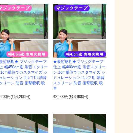
最短納期★ マジックテープ
★最短納期★マジックテープ
上 幅450cm迄 消音スクリー
仕上 幅400cm迄 消音スクリー
 1cm単位でカスタマイズ シ
ン 1cm単位でカスタマイズ シ
ュレーションゴルフ用 消音
ミュレーションゴルフ用 消音
クリーン 防音 衝撃吸収 吸
スクリーン 防音 衝撃吸収 吸
音
,200円(税4,200円)
42,900円(税3,900円)