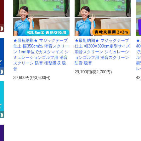
★最短納期★ マジックテープ
★最短納期★ マジックテープ
★
仕上 幅350cm迄 消音スクリー
仕上 幅300×300cm定型サイズ
4
ン 1cm単位でカスタマイズ シ
消音スクリーン シミュレーシ
で
ミュレーションゴルフ用 消音
ョンゴルフ用 消音スクリーン
ル
スクリーン 防音 衝撃吸収 吸
防音 吸音
衝
音
レ
29,700円(税2,700円)
39,600円(税3,600円)
42