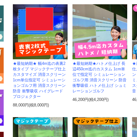
★最短納期★ 幅4m迄の表裏2
★最短納期★ハトメ仕上げ 長
★
枚タイプ マジックテープ仕上
辺450cm迄のカスタム 1cm単
仕
カスタマイズ 消音スクリーン
位で指定可 シミュレーション
ン
1cm単位指定可 シミュレーシ
ゴルフ用 消音スクリーン 防音
ミ
ョンゴルフ用 消音スクリーン
衝撃吸収 ハトメ仕上げ シュミ
ス
防音 衝撃吸収 ハイグレード
レーションゴルフ
音
プロジェクター
46,200円(税4,200円)
46
88,000円(税8,000円)